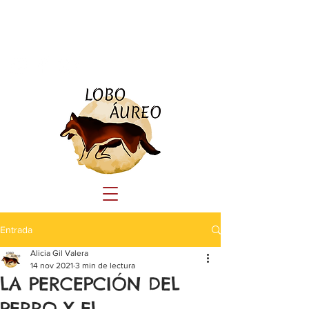
Tlf:
690 23 44 41
educacioncanina.loboaureo@gmail.com
Entrada
Alicia Gil Valera
14 nov 2021
3 min de lectura
LA PERCEPCIÓN DEL
PERRO Y EL