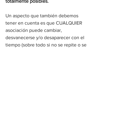
totalmente posibles.
Un aspecto que también debemos 
tener en cuenta es que CUALQUIER 
asociación puede cambiar, 
desvanecerse y/o desaparecer con el 
tiempo (sobre todo si no se repite o se 
repite con menor frecuencia).
Por lo que NO todo lo que hagas con tu 
cachorro irá a misa para el resto de su 
vida. Evita consejos de “si haces esto 
ahora se acostumbrará y lo repetirá de 
adulto…”, porque no es necesariamente 
así.
Ajústate a las necesidades de tu perro, 
sus etapas de desarrollo y no a tu 
perspectiva.