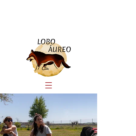
Tlf:
690 23 44 41
educacioncanina.loboaureo@gmail.com