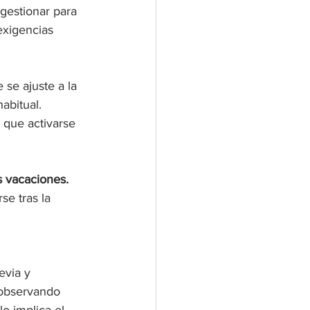
gestionar para 
exigencias 
 se ajuste a la 
abitual. 
 que activarse 
s vacaciones.
e tras la 
evia y 
 observando 