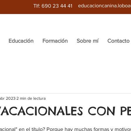
educacioncanina.lobo
Tlf: 690 23 44 41
Educación
Formación
Sobre mí
Contacto
abr 2023
2 min de lectura
 VACACIONALES CON P
acional" en el título? Porque hay muchas formas y motivo