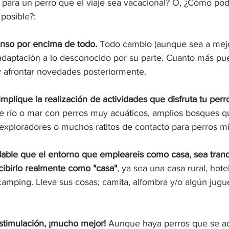
para un perro que el viaje sea vacacional? O, ¿Cómo po
 posible?:
canso por encima de todo.
 Todo cambio (aunque sea a mejo
adaptación a lo desconocido por su parte. Cuanto más pu
y afrontar novedades posteriormente.
mplique la realización de actividades que disfruta tu perr
e río o mar con perros muy acuáticos, amplios bosques qu
exploradores o muchos ratitos de contacto para perros m
ble que el entorno que empleareis como casa, sea tranqu
cibirlo realmente como "casa"
, ya sea una casa rural, hote
amping. Lleva sus cosas; camita, alfombra y/o algún jugu
timulación, ¡mucho mejor!
 Aunque haya perros que se a