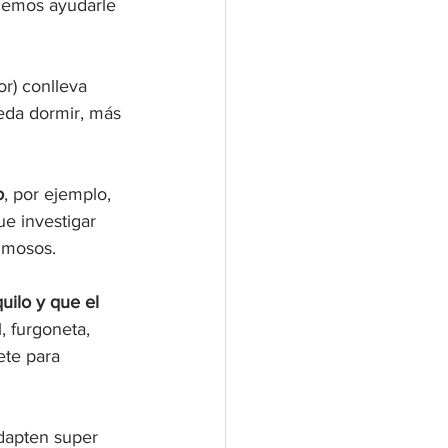
demos ayudarle 
r) conlleva 
eda dormir, más 
o
, por ejemplo, 
e investigar 
imosos.
ilo y que el 
l, furgoneta, 
ete para 
dapten super 