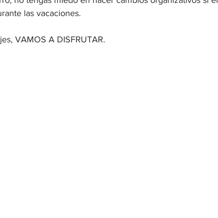
ro, no tengas miedo en hacer cambios organizativos si ell
rante las vacaciones.
iajes, VAMOS A DISFRUTAR.