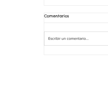
Comentarios
Escribir un comentario...
EJERCICIOS DE OLFATO
Lobo Áureo
Ⓡ
Todos los derechos reservados
educacioncanina.loboaure
Tlf: 690 23 44 41