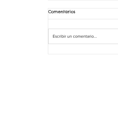
Comentarios
Escribir un comentario...
EJERCICIOS DE OLFATO
Lobo Áureo
Ⓡ
Todos los derechos reservados
educacioncanina.loboaure
Tlf: 690 23 44 41
Navacerrada, Madrid, España.