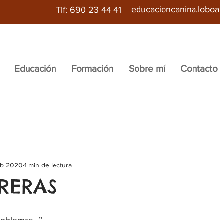
educacioncanina.lobo
Tlf: 690 23 44 41
Educación
Formación
Sobre mí
Contacto
eb 2020
1 min de lectura
RERAS