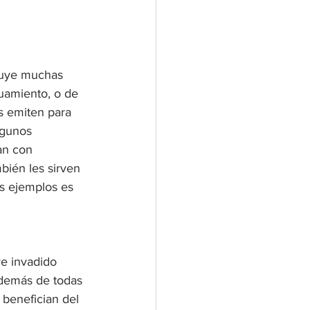
luye muchas 
uamiento, o de 
s emiten para 
lgunos 
an con 
bién les sirven 
s ejemplos es 
e invadido 
Además de todas 
benefician del 