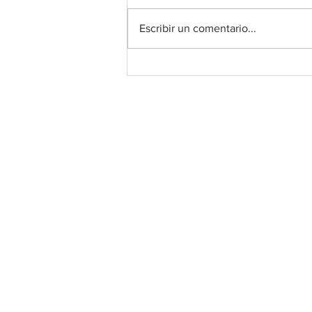
Escribir un comentario...
EJERCICIOS DE OLFATO
Lobo Áureo
Ⓡ
Todos los derechos reservados
educacioncanina.loboaure
Tlf: 690 23 44 41
Navacerrada, Madrid, España.