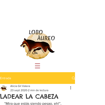
Tlf:
690 23 44 41
educacioncanina.loboaureo@gmail.com
Entrada
Alicia Gil Valera
23 sept 2020
2 min de lectura
LADEAR LA CABEZA
“Mira que estás siendo pesao, eh!”, 