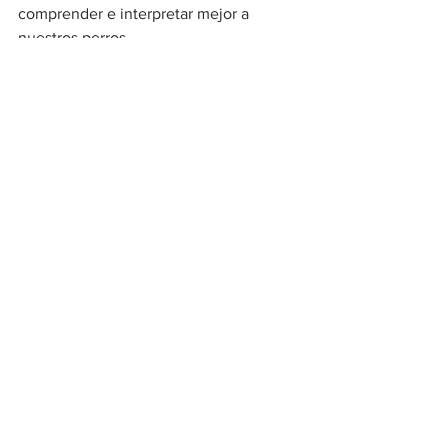
comprender e interpretar mejor a 
nuestros perros.
Ver todo
Entradas recientes