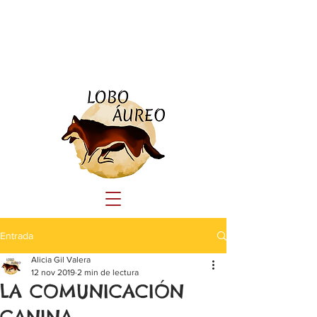
Tlf:
690 23 44 41
educacioncanina.loboaureo@gmail.com
Entrada
Alicia Gil Valera
12 nov 2019
2 min de lectura
LA COMUNICACIÓN
CANINA