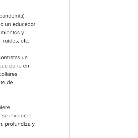
pandemia), 
lio un educador 
imientos y 
 ruidos, etc.
contratas un 
 que pone en 
collares 
 te de 
uiere 
 se involucre 
n, profundiza y 