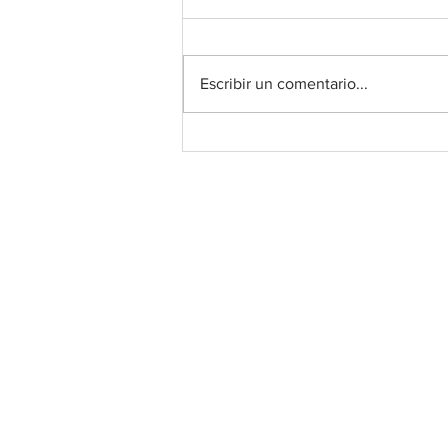
Escribir un comentario...
EJERCICIOS DE OLFATO
Lobo Áureo
Ⓡ
Todos los derechos reservados
educacioncanina.loboaure
Tlf: 690 23 44 41
Navacerrada, Madrid, España.