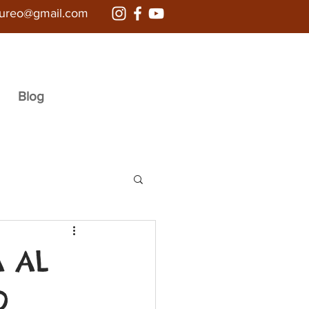
aureo@gmail.com
Blog
 AL
O