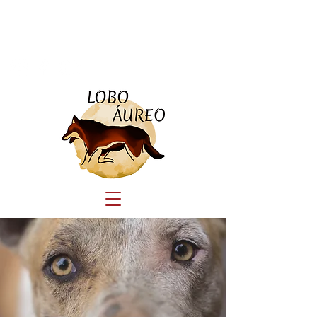
Tlf:
690 23 44 41
educacioncanina.loboaureo@gmail.com