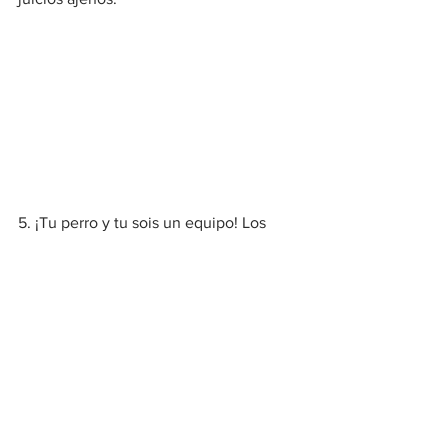
5. ¡Tu perro y tu sois un equipo! Los 
paseos son un espacio de disfrute para 
todos, atendéis a la comunicación 
mutua, os tenéis en cuenta y os 
acompañáis en el día a día.
Y tu, ¿Qué tipo de conductor sueles ser?