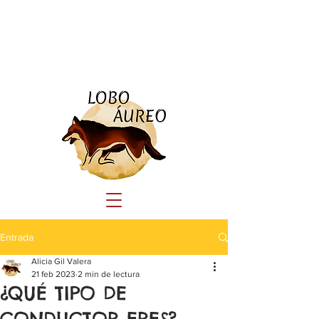
Tlf:
690 23 44 41
educacioncanina.loboaureo@gmail.com
Entrada
Alicia Gil Valera
21 feb 2023
2 min de lectura
¿QUÉ TIPO DE
CONDUCTOR ERES?