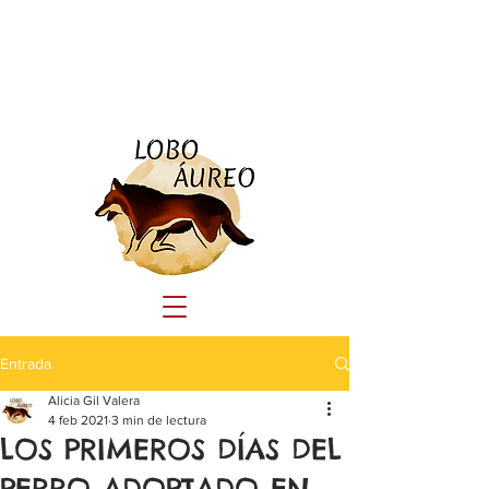
Tlf:
690 23 44 41
educacioncanina.loboaureo@gmail.com
Entrada
Alicia Gil Valera
4 feb 2021
3 min de lectura
LOS PRIMEROS DÍAS DEL
PERRO ADOPTADO EN