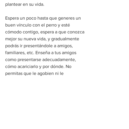
plantear en su vida.
Espera un poco hasta que generes un 
buen vínculo con el perro y esté 
cómodo contigo, espera a que conozca 
mejor su nueva vida, y gradualmente 
podrás ir presentándole a amigos, 
familiares, etc. Enseña a tus amigos 
como presentarse adecuadamente, 
cómo acariciarlo y por dónde. No 
permitas que le agobien ni le 
sobreexciten. Haz que este momento 
sea positivo para el perro y lo recuerde 
con buen sabor de boca, así sabrá que 
las presencias desconocidas no son un 
peligro para él y puede seguir 
conociendo más. De igual manera 
sucederá con nuevas amistades caninas.