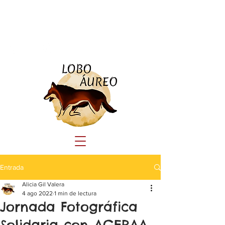
Tlf:
690 23 44 41
educacioncanina.loboaureo@gmail.com
Entrada
Alicia Gil Valera
4 ago 2022
1 min de lectura
Jornada Fotográfica
Solidaria con AGERAA