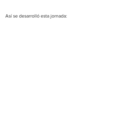
Así se desarrolló esta jornada:
https://www.youtube.com/watch?
v=AEv24JL8QkE
Ver todo
Entradas recientes